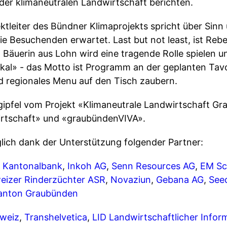
der klimaneutralen Landwirtschaft berichten.
ektleiter des Bündner Klimaprojekts spricht über Sin
ie Besuchenden erwartet. Last but not least, ist Reb
Bäuerin aus Lohn wird eine tragende Rolle spielen 
lokal» - das Motto ist Programm an der geplanten Tavo
nd regionales Menu auf den Tisch zaubern.
agipfel vom Projekt «Klimaneutrale Landwirtschaft G
rtschaft» und «graubündenVIVA».
glich dank der Unterstützung folgender Partner:
 Kantonalbank
,
Inkoh AG
,
Senn Resources AG
,
EM Sc
eizer Rinderzüchter ASR
,
Novaziun
,
Gebana AG
,
See
anton Graubünden
weiz
,
Transhelvetica
,
LID Landwirtschaftlicher Infor