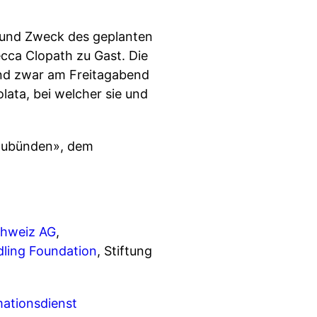
n und Zweck des geplanten
ecca Clopath zu Gast. Die
und zwar am Freitagabend
lata, bei welcher sie und
raubünden», dem
hweiz AG
,
dling Foundation
, Stiftung
mationsdienst