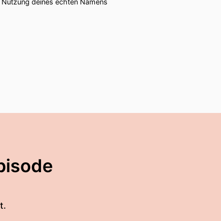
ie Nutzung deines echten Namens
pisode
t.