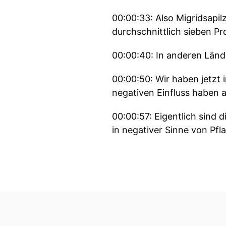
00:00:33: Also Migridsapi
durchschnittlich sieben Pr
00:00:40: In anderen Länd
00:00:50: Wir haben jetzt 
negativen Einfluss haben au
00:00:57: Eigentlich sind
in negativer Sinne von Pfl
00:01:09: Landwirtschaft 
Graubünden».
00:01:18: Wie klingt es d
00:01:21: Wie gestalten Si