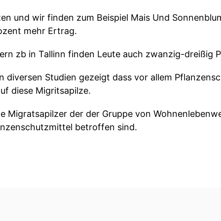
lzen und wir finden zum Beispiel Mais Und Sonnenblu
ozent mehr Ertrag.
ern zb in Tallinn finden Leute auch zwanzig-dreißig 
in diversen Studien gezeigt dass vor allem Pflanzensc
f diese Migritsapilze.
 die Migratsapilzer der der Gruppe von Wohnenlebenwe
anzenschutzmittel betroffen sind.
– Klima-Wandel Der Podcast vom Projekt «Klimaneutr
en Bühnen und Bauern sich dem Klimawandel anzupas
e Ihre Produktion klimafreundlich?